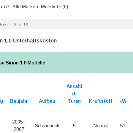
uto?
Alle Marken
Merkliste (
0
)
Sirion
Sirion 1.0
n 1.0 Unterhaltskosten
su Sirion 1.0 Modelle
Anzahl
d.
ng
Baujahr
Aufbau
Turen
Kraftstoff
kW
2005 -
Schrägheck
5
Normal
51
2007