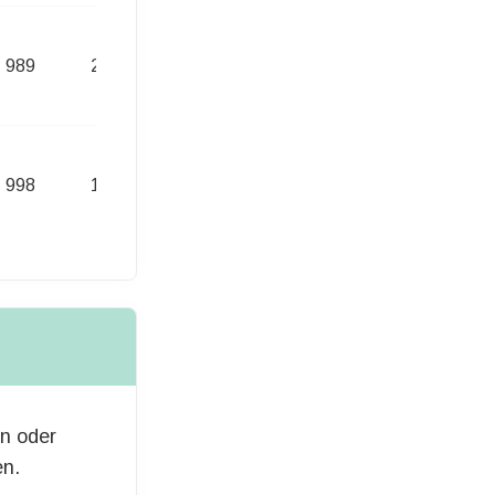
989
215,00 Euro
998
189,00 Euro
en oder
en.