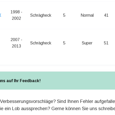
1998 -
X
Schrägheck
5
Normal
41
2002
2007 -
Schrägheck
5
Super
51
2013
uns auf Ihr Feedback!
Verbesserungsvorschläge? Sind Ihnen Fehler aufgefall
e ein Lob aussprechen? Gerne können Sie uns schreib