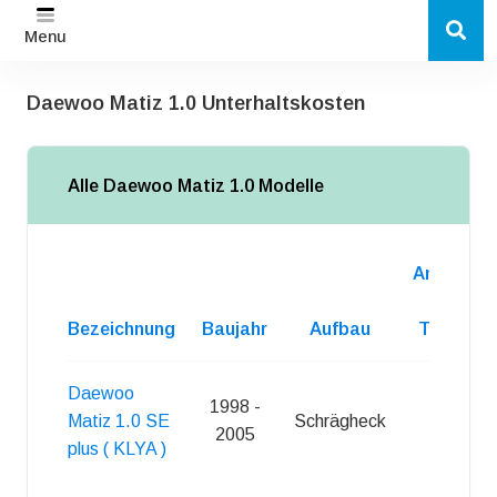
Menu
Daewoo Matiz 1.0 Unterhaltskosten
Alle Daewoo Matiz 1.0 Modelle
Anzahl
d.
Bezeichnung
Baujahr
Aufbau
Turen
Daewoo
1998 -
Matiz 1.0 SE
Schrägheck
5
2005
plus ( KLYA )