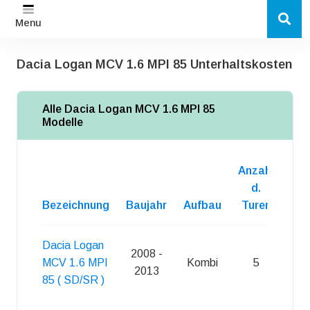
Menu
Dacia Logan MCV 1.6 MPI 85 Unterhaltskosten
Alle Dacia Logan MCV 1.6 MPI 85
Modelle
Anzahl
d.
Bezeichnung
Baujahr
Aufbau
Turen
Kra
Dacia Logan
2008 -
MCV 1.6 MPI
Kombi
5
S
2013
85 ( SD/SR )