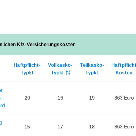
nlichen Kfz-Versicherungskosten
Haftpflicht-
Vollkasko-
Teilkasko-
Haftpflich
Typkl.
Typkl.
Typkl.
Kosten
r
-
20
16
19
863 Euro
rd
0
15
17
18
863 Euro