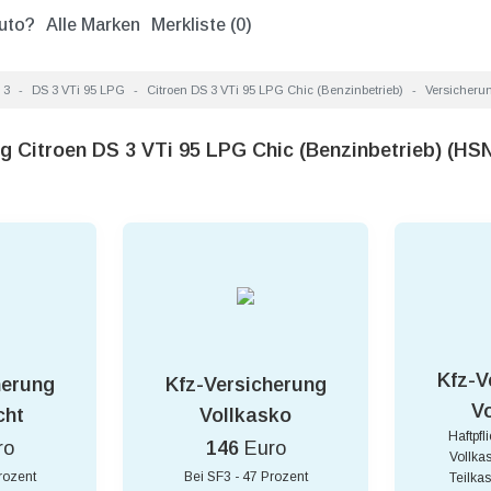
uto?
Alle Marken
Merkliste (
0
)
 3
DS 3 VTi 95 LPG
Citroen DS 3 VTi 95 LPG Chic (Benzinbetrieb)
Versicheru
g Citroen DS 3 VTi 95 LPG Chic (Benzinbetrieb) (H
Kfz-V
herung
Kfz-Versicherung
V
cht
Vollkasko
Haftpfl
ro
146
Euro
Vollka
rozent
Bei SF3 - 47 Prozent
Teilka