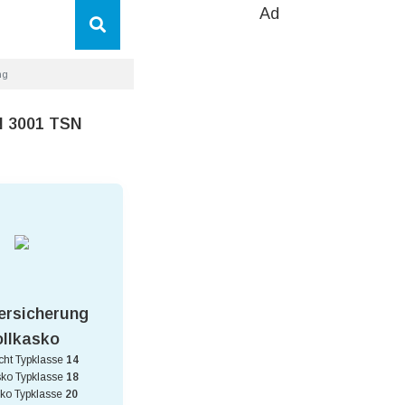
Ad
ng
SN 3001 TSN
ersicherung
ollkasko
icht Typklasse
14
sko Typklasse
18
sko Typklasse
20