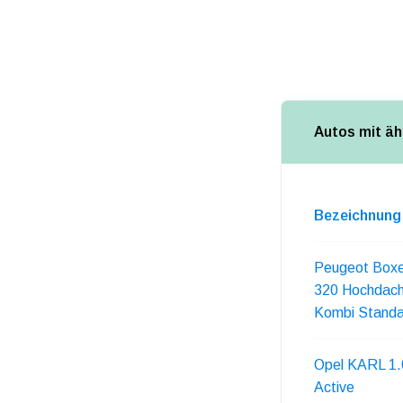
Autos mit äh
Bezeichnung
Peugeot Boxe
320 Hochdach
Kombi Standa
Opel KARL 1.
Active