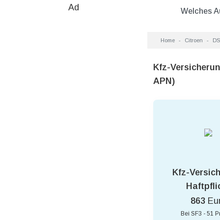
Ad
Welches A
Home
Citroen
DS
Kfz-Versicherun
APN)
Kfz-Versic
Haftpfli
863
Eu
Bei SF3 - 51 P