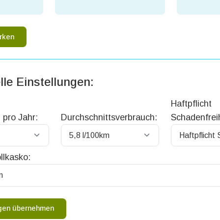
rken
lle Einstellungen:
Haftpflicht
 pro Jahr:
Durchschnittsverbrauch:
Schadenfreih
llkasko:
ngen übernehmen