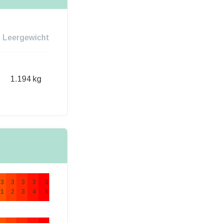
Leergewicht
1.194 kg
3
3
3
3
3
1
2
3
4
5