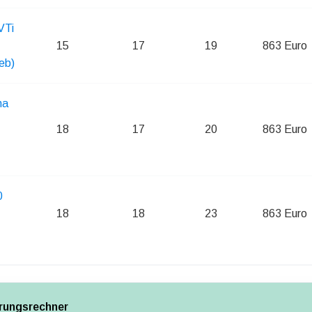
VTi
15
17
19
863 Euro
eb)
na
18
17
20
863 Euro
0
18
18
23
863 Euro
rungsrechner