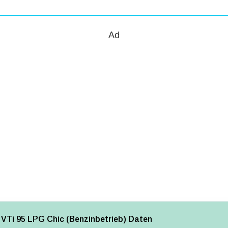
Ad
 VTi 95 LPG Chic (Benzinbetrieb) Daten