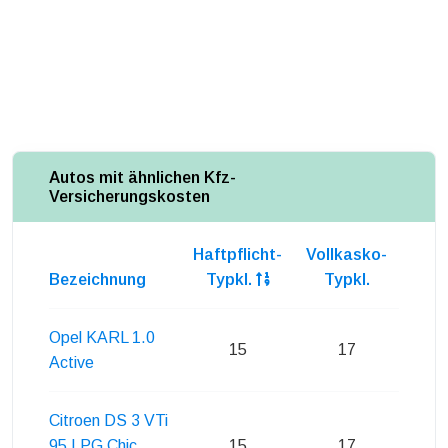
Autos mit ähnlichen Kfz-
Versicherungskosten
Haftpflicht-
Vollkasko-
Teil
Bezeichnung
Typkl.
Typkl.
Ty
Opel KARL 1.0
15
17
Active
Citroen DS 3 VTi
95 LPG Chic
15
17