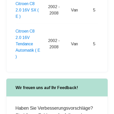
Citroen C8
2002 -
2.0 16V SX (
Van
5
S
2008
E )
Citroen C8
2.0 16V
2002 -
Tendance
Van
5
S
2008
Automatik ( E
)
Wir freuen uns auf Ihr Feedback!
Haben Sie Verbesserungsvorschläge?