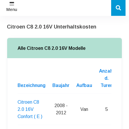
Menu
Citroen C8 2.0 16V Unterhaltskosten
Alle Citroen C8 2.0 16V Modelle
Anzahl
d.
Bezeichnung
Baujahr
Aufbau
Turen
Kra
Citroen C8
2008 -
2.0 16V
Van
5
S
2012
Confort ( E )