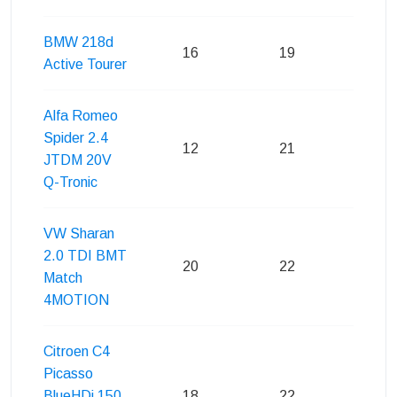
BMW 218d
16
19
24
Active Tourer
Alfa Romeo
Spider 2.4
12
21
22
JTDM 20V
Q-Tronic
VW Sharan
2.0 TDI BMT
20
22
22
Match
4MOTION
Citroen C4
Picasso
BlueHDi 150
18
22
21