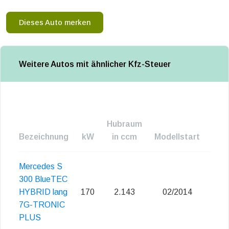
Dieses Auto merken
Weitere Autos mit ähnlicher Kfz-Steuer
Hubraum
Bezeichnung
kW
in ccm
Modellstart
Emi
Mercedes S
300 BlueTEC
HYBRID lang
170
2.143
02/2014
Eu
7G-TRONIC
PLUS