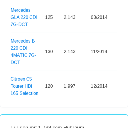
Mercedes
GLA 220 CDI
125
2.143
03/2014
Eu
7G-DCT
Mercedes B
220 CDI
130
2.143
11/2014
Eu
4MATIC 7G-
DCT
Citroen C5
Tourer HDi
120
1.997
12/2014
165 Selection
Für den mit 1.798 ccm Hubraum