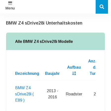
Menu
BMW Z4 sDrive28i Unterhaltskosten
Alle BMW Z4 sDrive28i Modelle
Anzahl
Aufbau
d.
Bezeichnung
Baujahr
Turen
Kr
BMW Z4
2013 -
sDrive28i (
Roadster
2
S
2016
E89 )