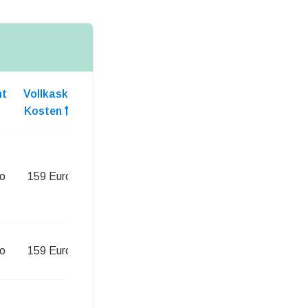
ht
Vollkasko
Kosten
o
159 Euro
o
159 Euro