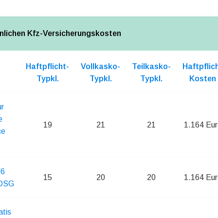
nlichen Kfz-Versicherungskosten
Haftpflicht-
Vollkasko-
Teilkasko-
Haftpflic
Typkl.
Typkl.
Typkl.
Kosten
ur
e
19
21
21
1.164 Eur
ce
V6
15
20
20
1.164 Eur
 DSG
atis