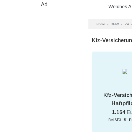
Ad
Welches A
Home
BMW
Z4
Kfz-Versicheru
Kfz-Versic
Haftpfli
1.164
E
Bei SF3 - 51 P