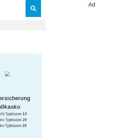
Ad
ersicherung
ollkasko
icht Typklasse
13
sko Typklasse
20
sko Typklasse
20