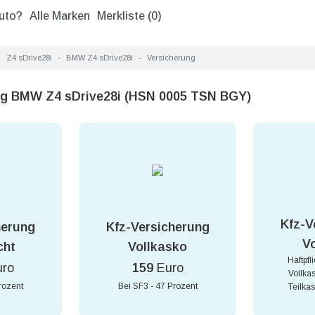
uto?
Alle Marken
Merkliste (
0
)
Z4 sDrive28i
BMW Z4 sDrive28i
Versicherung
ng BMW Z4 sDrive28i (HSN 0005 TSN BGY)
Kfz-V
herung
Kfz-Versicherung
V
cht
Vollkasko
Haftpfl
uro
159
Euro
Vollka
rozent
Bei SF3 - 47 Prozent
Teilka