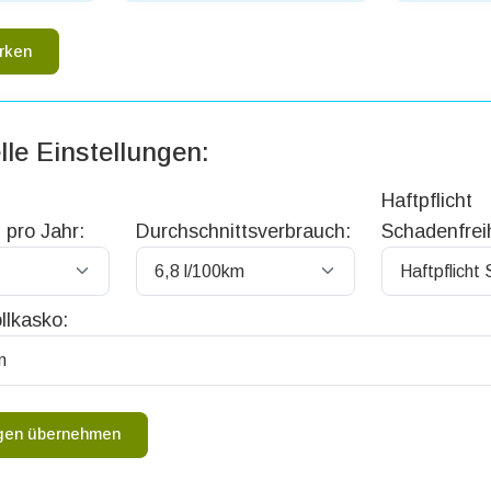
rken
lle Einstellungen:
Haftpflicht
 pro Jahr:
Durchschnittsverbrauch:
Schadenfreih
llkasko:
ngen übernehmen