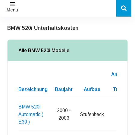
Menu
BMW 520i Unterhaltskosten
Alle BMW 520i Modelle
Anzahl
d.
Bezeichnung
Baujahr
Aufbau
Turen
BMW 520i
2000 -
Automatic (
Stufenheck
4
2003
E39 )