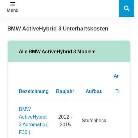
Menu
BMW ActiveHybrid 3 Unterhaltskosten
Alle BMW ActiveHybrid 3 Modelle
Anzahl
d.
Bezeichnung
Baujahr
Aufbau
Turen
BMW
ActiveHybrid
2012 -
Stufenheck
4
3 Automatic (
2015
F30 )