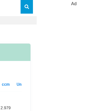
Ad
ccm
Unterhaltskosten
2.979
459,00 Euro