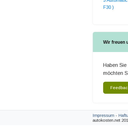
3 Automatic 
F30 )
Wir freuen 
Haben Sie 
möchten Si
Feedbac
Impressum
-
Haft
autokosten.net 201