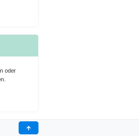
en oder
en.