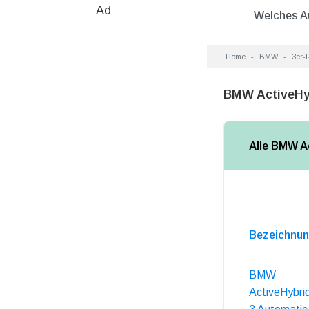
Ad
Welches A
Home
BMW
3er-
BMW ActiveHyb
Alle BMW A
Bezeichnu
BMW
ActiveHybri