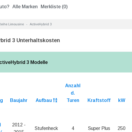
uto?
Alle Marken
Merkliste (
0
)
Reihe Limousine
ActiveHybrid 3
rid 3 Unterhaltskosten
ctiveHybrid 3 Modelle
Anzahl
d.
ng
Baujahr
Aufbau
Turen
Kraftstoff
kW
d
2012 -
Stufenheck
4
Super Plus
250