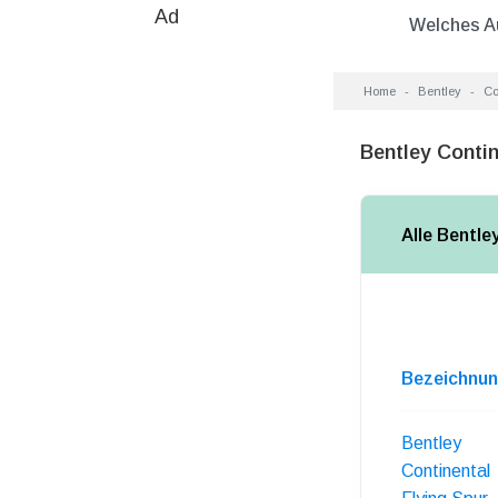
Ad
Welches A
Home
Bentley
Co
Bentley Contin
Alle Bentle
Bezeichnu
Bentley
Continental