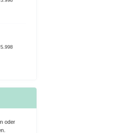
5.998
517,00 Euro
5.998
526,00 Euro
en oder
en.