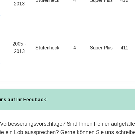
Stufenheck
4
Super Plus
412
2013
)
2005 -
Stufenheck
4
Super Plus
411
2013
)
uns auf Ihr Feedback!
Verbesserungsvorschläge? Sind Ihnen Fehler aufgefall
e ein Lob aussprechen? Gerne können Sie uns schreib