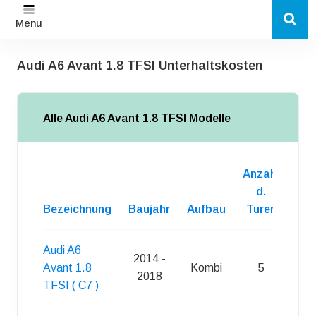
Menu
Audi A6 Avant 1.8 TFSI Unterhaltskosten
Alle Audi A6 Avant 1.8 TFSI Modelle
Anzahl
d.
Bezeichnung
Baujahr
Aufbau
Turen
Kra
Audi A6
2014 -
Avant 1.8
Kombi
5
S
2018
TFSI ( C7 )