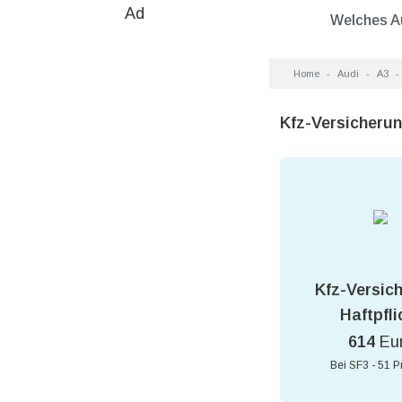
Ad
Welches A
Home
Audi
A3
Kfz-Versicheru
Kfz-Versic
Haftpfli
614
Eu
Bei SF3 - 51 P