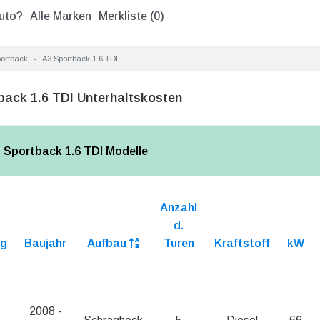
uto?
Alle Marken
Merkliste (
0
)
ortback
A3 Sportback 1.6 TDI
back 1.6 TDI Unterhaltskosten
3 Sportback 1.6 TDI Modelle
Anzahl
d.
ng
Baujahr
Aufbau
Turen
Kraftstoff
kW
2008 -