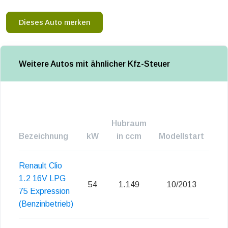
Dieses Auto merken
Weitere Autos mit ähnlicher Kfz-Steuer
Hubraum
Bezeichnung
kW
in ccm
Modellstart
Em
Renault Clio
1.2 16V LPG
54
1.149
10/2013
75 Expression
(Benzinbetrieb)